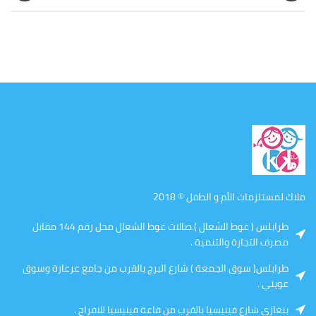
ملاك لمستلزمات الأم و الطفل © 2018
طرابلس ( غوط الشعال ).صالات غوط الشعال محل رقم 144 مقابل
مصرف التجارة والتنمية .
طرابلس( سوق الجمعة ) شارع البرج بالقرب من جامع عرعارة وسوق
عويتي .
بنغازي شارع فينيسيا بالقرب من قاعة فينيسيا للافراح .