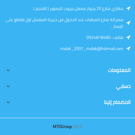
بنغازي شارع 20 بجوار معمل بيروت للتصوير ( القديم ) .
مصراتة شارع المطبات عند الدخول من جزيرة المهمل اول تقاطع على
اليسار .
هاتف : 0924818480
malak_2007_malak@hotmail.com
المعلومات
حسابي
الانضمام إلينا
MTDGroup
2022