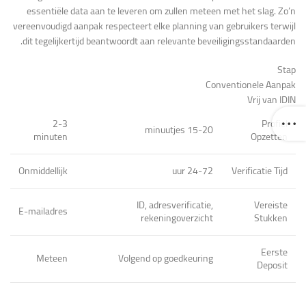
essentiële data aan te leveren om zullen meteen met het slag. Zo’n
vereenvoudigd aanpak respecteert elke planning van gebruikers terwijl
dit tegelijkertijd beantwoordt aan relevante beveiligingsstandaarden.
Stap
Conventionele Aanpak
Vrij van IDIN
2-3
Profiel
15-20 minuutjes
minuten
Opzetten
Onmiddellijk
24-72 uur
Verificatie Tijd
ID, adresverificatie,
Vereiste
E-mailadres
rekeningoverzicht
Stukken
Eerste
Meteen
Volgend op goedkeuring
Deposit