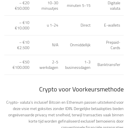
€20 –
10-30
Digitale
5-15 minuten
€50.000
minuutjes
valuta
€10 –
1-24 u
Direct
E-wallets
€10.000
€10 –
Prepaid-
N/A
Onmiddellijk
€2.500
Cards
€50 –
2-5
1-3
Banktransfer
€100.000
werkdagen
businessdagen
Crypto voor Voorkeursmethode
Crypto- valuta’s inclusief Bitcoin en Ethereum passen uitstekend voor
deze visie met goksites zonder IDIN. Dergelijke betaalopties bieden
ongeëvenaarde privacy met snelheid, terwijl transacties vaak binnen
korte tijd worden gefinaliseerd exclusief bemoeienis door
conventionele financiële organisaties.