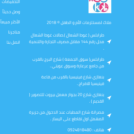
التخفيضات
وصل حديثاً
الأكثر مبيعاً
ملاك لمستلزمات الأم و الطفل © 2018
متاجرنا
طرابلس ( غوط الشعال ).صالات غوط الشعال
محل رقم 144 مقابل مصرف التجارة والتنمية
اتصل بنا
.
طرابلس( سوق الجمعة ) شارع البرج بالقرب
من جامع عرعارة وسوق عويتي .
بنغازي شارع فينيسيا بالقرب من قاعة
فينيسيا للافراح .
بنغازي شارع 20 بجوار معمل بيروت للتصوير (
القديم ) .
مصراتة شارع المطبات عند الدخول من جزيرة
المهمل اول تقاطع على اليسار .
هاتف : 0924818480