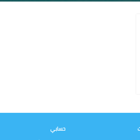
ت
حسابي