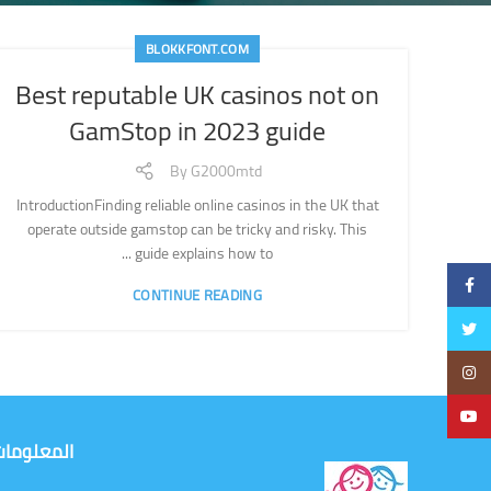
BLOKKFONT.COM
Best reputable UK casinos not on
GamStop in 2023 guide
By
G2000mtd
IntroductionFinding reliable online casinos in the UK that
operate outside gamstop can be tricky and risky. This
guide explains how to ...
Facebook
CONTINUE READING
Twitter
Instagram
YouTube
المعلوما