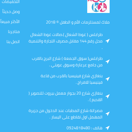
التخفيضات
وصل حديثاً
الأكثر مبيعاً
ملاك لمستلزمات الأم و الطفل © 2018
متاجرنا
طرابلس ( غوط الشعال ).صالات غوط الشعال
محل رقم 144 مقابل مصرف التجارة والتنمية
اتصل بنا
.
طرابلس( سوق الجمعة ) شارع البرج بالقرب
من جامع عرعارة وسوق عويتي .
بنغازي شارع فينيسيا بالقرب من قاعة
فينيسيا للافراح .
بنغازي شارع 20 بجوار معمل بيروت للتصوير (
القديم ) .
مصراتة شارع المطبات عند الدخول من جزيرة
المهمل اول تقاطع على اليسار .
هاتف : 0924818480