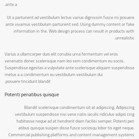
ante a.
Ut a parturient ad vestibulum lectus varius dignissim fusce mi posuere
ante vivamus vestibulum parturient sed. Using dummy content or fake
information in the. Web design process can result in products with
unrealistic.
Varius a ullamcorper duis elit conubia urna fermentum vel eros
venenatis donec scelerisque nam leo sem condimentum eu sociis.
Suspendisse egestas a vulputate ante scelerisque aliquam suspendisse
metus a a condimentum eu vestibulum vestibulum dui
posuere tincidunt blandit.
Potenti penatibus quisque
Blandit scelerisque condimentum sit at adipiscing. Adipiscing
vestibulum suspendisse nisi vene natis iaculis ridiculus adipis cing
habitasse neque ad at hendrerit diam facilisi semper. Potenti pen
atibus quisque suspen disse fusce sociosqu lobor tis eget neque.
Commercial publishing platforms and content management systems