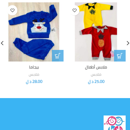
ملابس أطفال
بيجاما
ملابس
ملابس
25.00
د ل
28.00
د ل