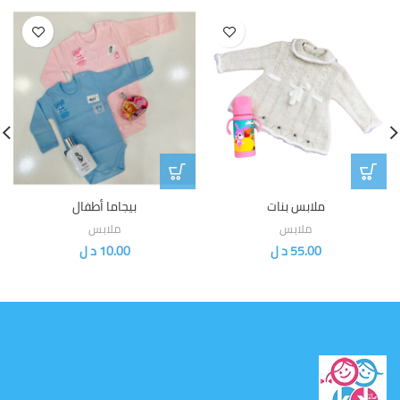
ملابس بنات
بيجاما أطفال
ملابس
ملابس
55.00
د ل
10.00
د ل