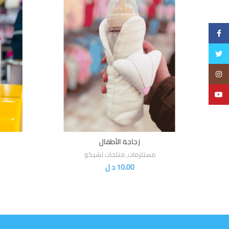
Facebook
Twitter
Instagram
YouTube
زجاجة الأطفال
إضافة إلى السلة
مستلزمات
,
منتجات تشيكو
10.00
د ل