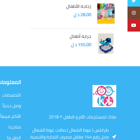
Twitter
زجاجة الأطفال
Instagram
28.00
د ل
YouTube
جراية أطفال
155.00
د ل
المعلوما
التخفيضات
وصل حديثاً
الأكثر مبيعاً
ملاك لمستلزمات الأم و الطفل © 2018
متاجرنا
طرابلس ( غوط الشعال ).صالات غوط الشعال
محل رقم 144 مقابل مصرف التجارة والتنمية
اتصل بنا