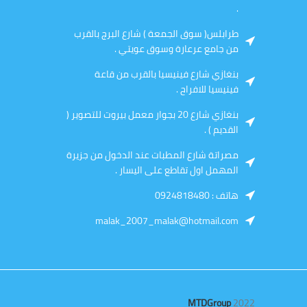
.
طرابلس( سوق الجمعة ) شارع البرج بالقرب
من جامع عرعارة وسوق عويتي .
بنغازي شارع فينيسيا بالقرب من قاعة
فينيسيا للافراح .
بنغازي شارع 20 بجوار معمل بيروت للتصوير (
القديم ) .
مصراتة شارع المطبات عند الدخول من جزيرة
المهمل اول تقاطع على اليسار .
هاتف : 0924818480
malak_2007_malak@hotmail.com
MTDGroup
2022