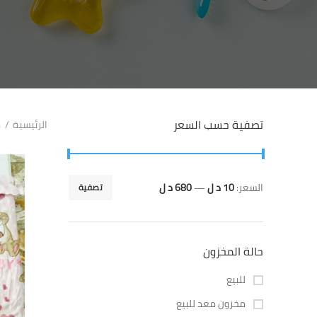
تصفية حسب السعر
الرئيسية
م
السعر:
10 د ل
—
680 د ل
تصفية
حالة المخزون
للبيع
مخزون معد للبيع