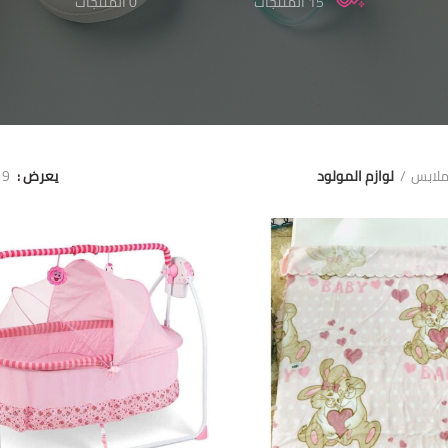
15 المنتجات
0 المنتجات
لابس
لوازم المولود
يعرض
9