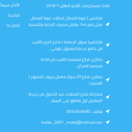
الأكثر مبيعاً
ملاك لمستلزمات الأم و الطفل © 2018
متاجرنا
طرابلس ( غوط الشعال ).صالات غوط الشعال
محل رقم 144 مقابل مصرف التجارة والتنمية
اتصل بنا
.
طرابلس( سوق الجمعة ) شارع البرج بالقرب
من جامع عرعارة وسوق عويتي .
بنغازي شارع فينيسيا بالقرب من قاعة
فينيسيا للافراح .
بنغازي شارع 20 بجوار معمل بيروت للتصوير (
القديم ) .
مصراتة شارع المطبات عند الدخول من جزيرة
المهمل اول تقاطع على اليسار .
هاتف : 0924818480
malak_2007_malak@hotmail.com