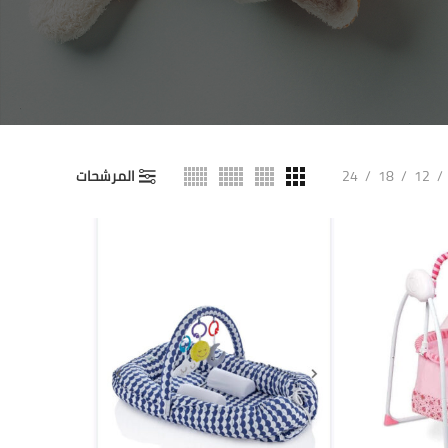
12
18
24
المرشحات